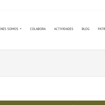
ENES SOMOS
COLABORA
ACTIVIDADES
BLOG
PAT
ito y objetivos
ta de Gobierno