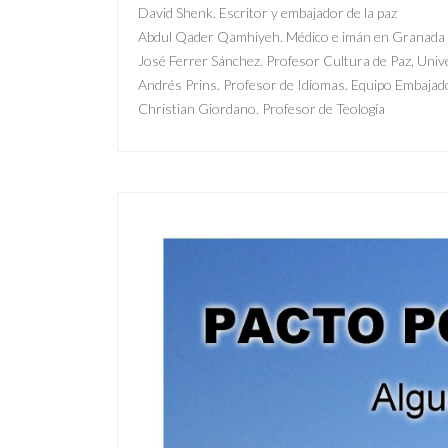
David Shenk. Escritor y emba
Abdul Qader Qamhiyeh. Médico e i
José Ferrer Sánchez. Profesor Cultura de Paz, Uni
Andrés Prins. Profesor de Idiomas. Equipo Embajado
Christian Giordano. Profesor de Teología