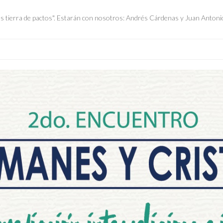
es tierra de pactos". Estarán con nosotros: Andrés Cárdenas y Juan Anton