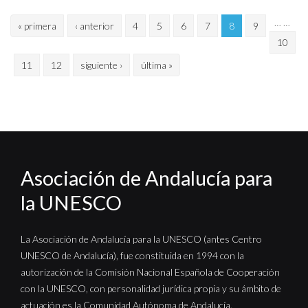
Páginas
…
…
« primera
‹ anterior
4
5
6
7
8
9
10
11
12
siguiente ›
última »
Asociación de Andalucía para
la UNESCO
La Asociación de Andalucía para la UNESCO (antes Centro
UNESCO de Andalucía), fue constituida en 1994 con la
autorización de la Comisión Nacional Española de Cooperación
con la UNESCO, con personalidad jurídica propia y su ámbito de
actuación es la Comunidad Autónoma de Andalucía.