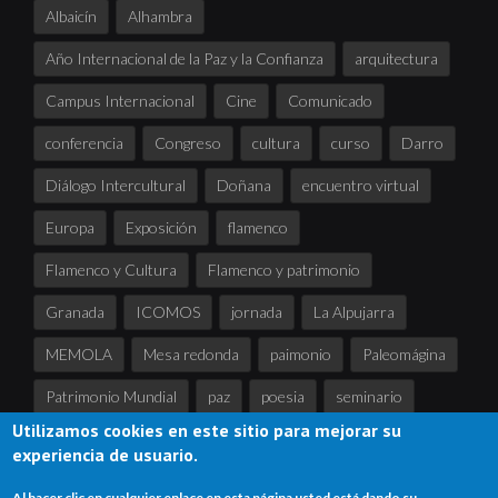
Albaicín
Alhambra
Año Internacional de la Paz y la Confianza
arquitectura
Campus Internacional
Cine
Comunicado
conferencia
Congreso
cultura
curso
Darro
Diálogo Intercultural
Doñana
encuentro virtual
Europa
Exposición
flamenco
Flamenco y Cultura
Flamenco y patrimonio
Granada
ICOMOS
jornada
La Alpujarra
MEMOLA
Mesa redonda
paimonio
Paleomágina
Patrimonio Mundial
paz
poesia
seminario
Utilizamos cookies en este sitio para mejorar su
Sierra Nevada
tertulia
UNESCO
experiencia de usuario.
Al hacer clic en cualquier enlace en esta página usted está dando su