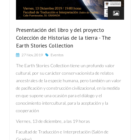
Presentación del libro y del proyecto
Colección de Historias de la tierra - The
Earth Stories Collection
27 Nov, 2019
Eventos
The Earth Stories Collection tiene un profundo valor
cultural, por su carácter conservacionista de relatos
ancestrales de la especie humana, pero también un valor
de pacificación y construcción civilizacional, en la medida
en que supone una ocasión para el diálogo y el
conocimiento intercultural, para la aceptación y la
cooperación
Viernes, 13 de diciembre, a las 19 horas
Facultad de Traducción e Interpretación (Salón de
Grados)