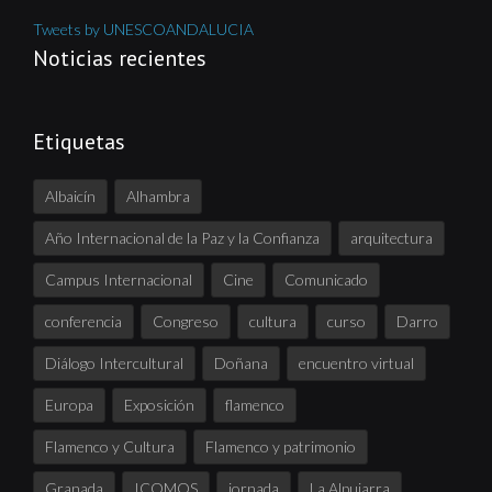
Tweets by UNESCOANDALUCIA
Noticias recientes
Etiquetas
Albaicín
Alhambra
Año Internacional de la Paz y la Confianza
arquitectura
Campus Internacional
Cine
Comunicado
conferencia
Congreso
cultura
curso
Darro
Diálogo Intercultural
Doñana
encuentro virtual
Europa
Exposición
flamenco
Flamenco y Cultura
Flamenco y patrimonio
Granada
ICOMOS
jornada
La Alpujarra