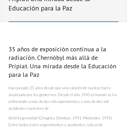
Educación para la Paz
35 años de exposición continua a la
radiación. Chernóbyl más allá de
Pripiat. Una mirada desde la Educación
para la Paz
Han pasado 35 años desde que una catástrofe nuclear fuera
anunciada por los gobiernos. Desde el año 1945 el mundo se ha
enfrentado a más de dos mil experimentos y más de diez mil
accidentes nucleares de
distinta gravedad (Chugoku Shimbun, 1991; Medvedev, 1991).
Entre todos estos experimentos y accidentes, sólo el de