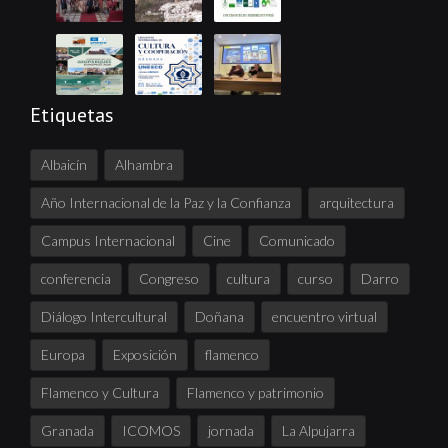
Etiquetas
Albaicín
Alhambra
Año Internacional de la Paz y la Confianza
arquitectura
Campus Internacional
Cine
Comunicado
conferencia
Congreso
cultura
curso
Darro
Diálogo Intercultural
Doñana
encuentro virtual
Europa
Exposición
flamenco
Flamenco y Cultura
Flamenco y patrimonio
Granada
ICOMOS
jornada
La Alpujarra