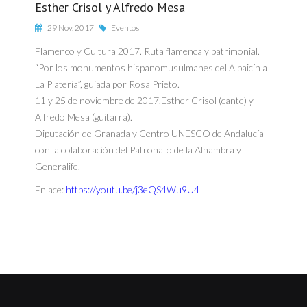
Esther Crisol y Alfredo Mesa
29 Nov, 2017
Eventos
Flamenco y Cultura 2017. Ruta flamenca y patrimonial.
“Por los monumentos hispanomusulmanes del Albaicín a
La Platería”, guiada por Rosa Prieto.
11 y 25 de noviembre de 2017.Esther Crisol (cante) y
Alfredo Mesa (guitarra).
Diputación de Granada y Centro UNESCO de Andalucía
con la colaboración del Patronato de la Alhambra y
Generalife.
Enlace:
https://youtu.be/j3eQS4Wu9U4