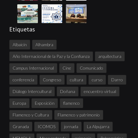
Etiquetas
Albaicín
Alhambra
Año Internacional de la Paz y la Confianza
arquitectura
Campus Internacional
Cine
Comunicado
conferencia
Congreso
cultura
curso
Darro
Diálogo Intercultural
Doñana
encuentro virtual
Europa
Exposición
flamenco
Flamenco y Cultura
Flamenco y patrimonio
Granada
ICOMOS
jornada
La Alpujarra