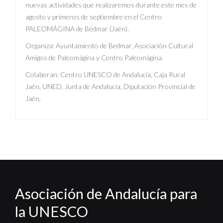
nuevas actividades que realizaremos durante este mes de
agosto y primeros de septiembre en el Centro
PALEOMÁGINA de Bédmar (Jaén).
Organiza: Ayuntamiento de Bedmar, Asociación Cultural
Amigos de Paleomágina y Centro Paleomágina.
Colaboran: Centro UNESCO de Andalucía, Caja Rural
Jaén, UNED, Junta de Andalucía, Diputación Provincial de
Jaén.
Asociación de Andalucía para
la UNESCO