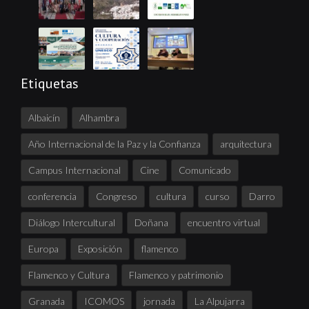
Etiquetas
Albaicín
Alhambra
Año Internacional de la Paz y la Confianza
arquitectura
Campus Internacional
Cine
Comunicado
conferencia
Congreso
cultura
curso
Darro
Diálogo Intercultural
Doñana
encuentro virtual
Europa
Exposición
flamenco
Flamenco y Cultura
Flamenco y patrimonio
Granada
ICOMOS
jornada
La Alpujarra