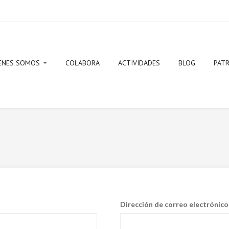
ENES SOMOS
COLABORA
ACTIVIDADES
BLOG
PAT
ito y objetivos
ta de Gobierno
Dirección de correo electrónic