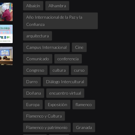
Albaicín
Alhambra
Año Internacional de la Paz y la
Confianza
arquitectura
Campus Internacional
Cine
Comunicado
conferencia
Congreso
cultura
curso
Darro
Diálogo Intercultural
Doñana
encuentro virtual
Europa
Exposición
flamenco
Flamenco y Cultura
Flamenco y patrimonio
Granada