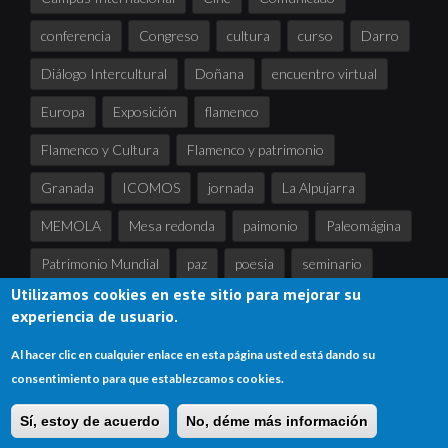
conferencia
Congreso
cultura
curso
Darro
Diálogo Intercultural
Doñana
encuentro virtual
Europa
Exposición
flamenco
Flamenco y Cultura
Flamenco y patrimonio
Granada
ICOMOS
jornada
La Alpujarra
MEMOLA
Mesa redonda
paimonio
Paleomágina
Patrimonio Mundial
paz
poesia
seminario
Utilizamos cookies en este sitio para mejorar su
Sierra Nevada
tertulia
UNESCO
experiencia de usuario.
Al hacer clic en cualquier enlace en esta página usted está dando su
consentimiento para que establezcamos cookies.
Copyright © 2024
Asociación de Andalucía para la UNESCO
Sí, estoy de acuerdo
No, déme más información
Inicio
Mapa del sitio
Enlaces
Contacta
Accede