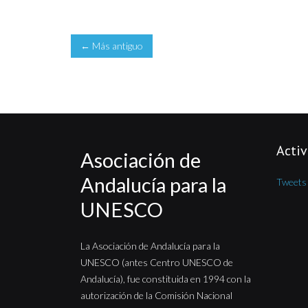
← Más antiguo
Activ
Asociación de
Andalucía para la
Tweet
UNESCO
La Asociación de Andalucía para la
UNESCO (antes Centro UNESCO de
Andalucía), fue constituida en 1994 con la
autorización de la Comisión Nacional