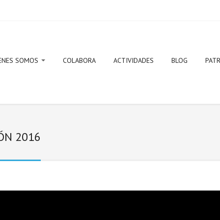
ENES SOMOS
COLABORA
ACTIVIDADES
BLOG
PAT
ito y objetivos
IÓN 2016
ta de Gobierno