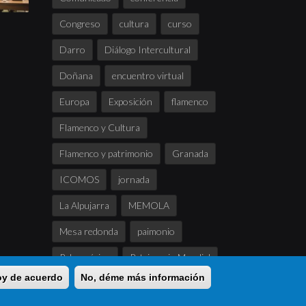
Congreso
cultura
curso
Darro
Diálogo Intercultural
Doñana
encuentro virtual
Europa
Exposición
flamenco
Flamenco y Cultura
Flamenco y patrimonio
Granada
ICOMOS
jornada
La Alpujarra
MEMOLA
Mesa redonda
paimonio
Paleomágina
Patrimonio Mundial
toy de acuerdo
No, déme más información
paz
poesia
seminario