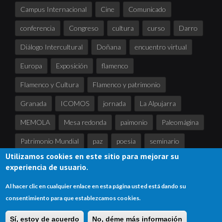
Campus Internacional
Cine
Comunicado
conferencia
Congreso
cultura
curso
Darro
Diálogo Intercultural
Doñana
encuentro virtual
Europa
Exposición
flamenco
Flamenco y Cultura
Flamenco y patrimonio
Granada
ICOMOS
jornada
La Alpujarra
MEMOLA
Mesa redonda
paimonio
Paleomágina
Patrimonio Mundial
paz
poesia
seminario
Utilizamos cookies en este sitio para mejorar su
Sierra Nevada
tertulia
UNESCO
experiencia de usuario.
Al hacer clic en cualquier enlace en esta página usted está dando su
consentimiento para que establezcamos cookies.
Copyright © 2024
Asociación de Andalucía para la UNESCO
Sí, estoy de acuerdo
No, déme más información
Inicio
Mapa del sitio
Enlaces
Contacta
Accede