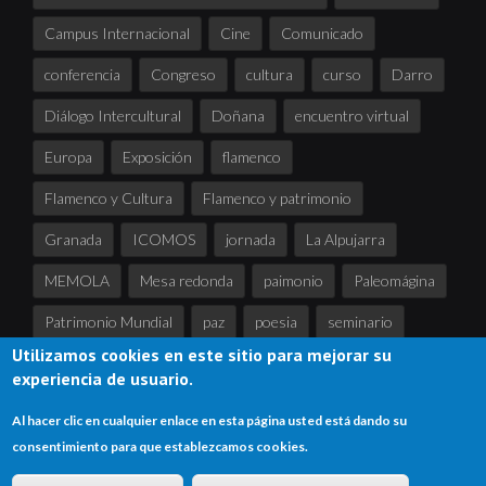
Campus Internacional
Cine
Comunicado
conferencia
Congreso
cultura
curso
Darro
Diálogo Intercultural
Doñana
encuentro virtual
Europa
Exposición
flamenco
Flamenco y Cultura
Flamenco y patrimonio
Granada
ICOMOS
jornada
La Alpujarra
MEMOLA
Mesa redonda
paimonio
Paleomágina
Patrimonio Mundial
paz
poesia
seminario
Utilizamos cookies en este sitio para mejorar su
Sierra Nevada
tertulia
UNESCO
experiencia de usuario.
Al hacer clic en cualquier enlace en esta página usted está dando su
consentimiento para que establezcamos cookies.
Copyright © 2024
Asociación de Andalucía para la UNESCO