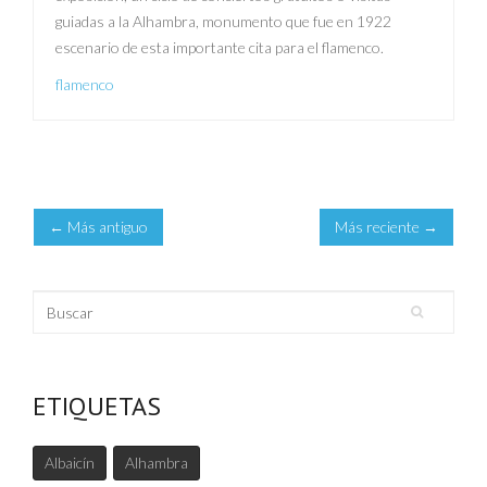
guiadas a la Alhambra, monumento que fue en 1922
escenario de esta importante cita para el flamenco.
flamenco
← Más antiguo
Más reciente →
Buscar
Formulario de búsqueda
ETIQUETAS
Albaicín
Alhambra