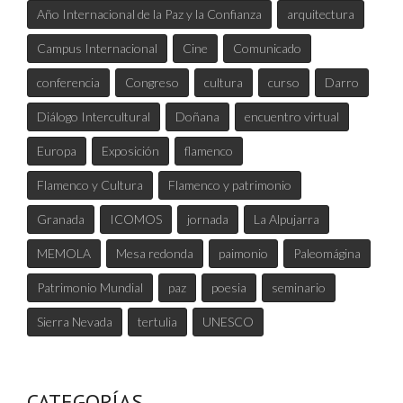
Año Internacional de la Paz y la Confianza
arquitectura
Campus Internacional
Cine
Comunicado
conferencia
Congreso
cultura
curso
Darro
Diálogo Intercultural
Doñana
encuentro virtual
Europa
Exposición
flamenco
Flamenco y Cultura
Flamenco y patrimonio
Granada
ICOMOS
jornada
La Alpujarra
MEMOLA
Mesa redonda
paimonio
Paleomágina
Patrimonio Mundial
paz
poesia
seminario
Sierra Nevada
tertulia
UNESCO
CATEGORÍAS