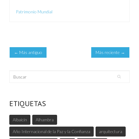
Patrimonio Mundial
← Más antiguo
Más reciente →
Buscar
Formulario de búsqueda
ETIQUETAS
Albaicín
Alhambra
Año Internacional de la Paz y la Confianza
arquitectura