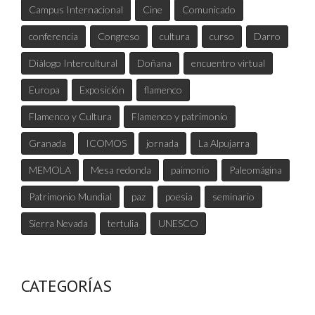
Campus Internacional
Cine
Comunicado
conferencia
Congreso
cultura
curso
Darro
Diálogo Intercultural
Doñana
encuentro virtual
Europa
Exposición
flamenco
Flamenco y Cultura
Flamenco y patrimonio
Granada
ICOMOS
jornada
La Alpujarra
MEMOLA
Mesa redonda
paimonio
Paleomágina
Patrimonio Mundial
paz
poesia
seminario
Sierra Nevada
tertulia
UNESCO
CATEGORÍAS